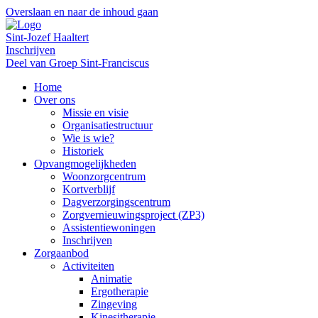
Overslaan en naar de inhoud gaan
Sint-Jozef Haaltert
Inschrijven
Deel van Groep Sint-Franciscus
Home
Over ons
Missie en visie
Organisatiestructuur
Wie is wie?
Historiek
Opvangmogelijkheden
Woonzorgcentrum
Kortverblijf
Dagverzorgingscentrum
Zorgvernieuwingsproject (ZP3)
Assistentiewoningen
Inschrijven
Zorgaanbod
Activiteiten
Animatie
Ergotherapie
Zingeving
Kinesitherapie